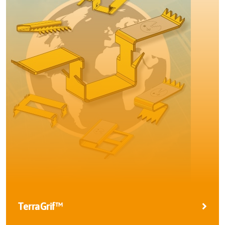
TerraGrif™