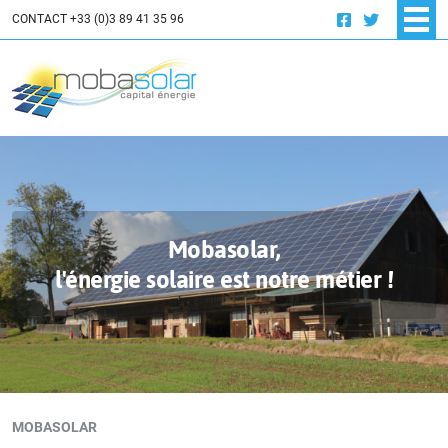
INNOVATION
CONTACT
+33 (0)3 89 41 35 96
OFFRES D'EMPLOI
PROJETS PHOTOVOLTAÏQUES
RÉALISATIONS
Résidentiel
Mobasolar,
Industrie – Tertiaire
l'énergie solaire est notre métier !
MOBASOLAR