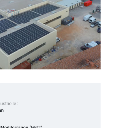
strielle :
on
 Méditerranée
(Metz)