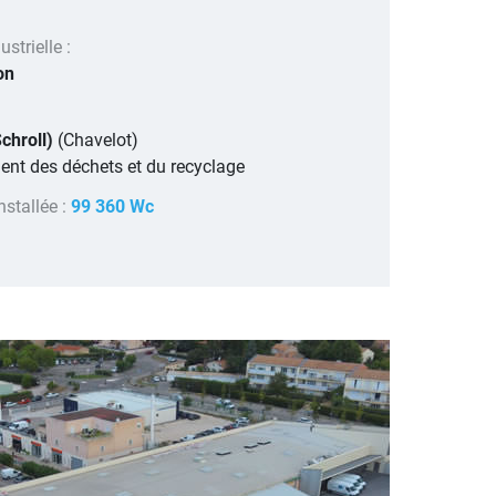
strielle :
on
Schroll)
(Chavelot)
ment des déchets et du recyclage
nstallée :
99 360 Wc