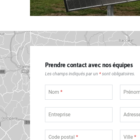
Prendre contact avec nos équipes
Les champs indiqués par un
*
sont obligatoires.
Nom
*
Préno
Entreprise
Adress
Code postal
*
Ville
*