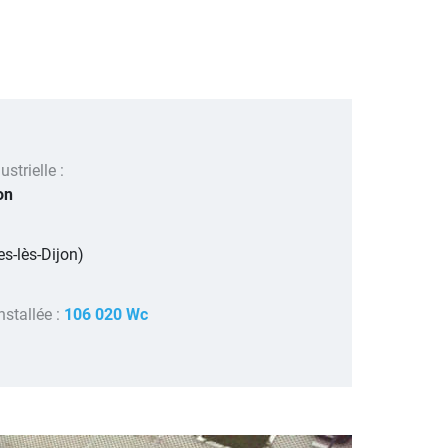
strielle :
on
es-lès-Dijon)
nstallée :
106 020 Wc