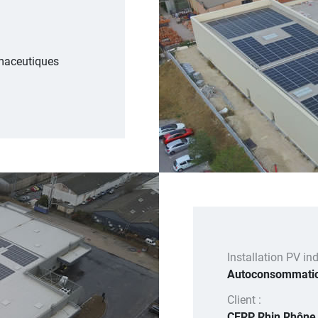
rmaceutiques
Installation PV indu
Autoconsommati
Client :
CERP Rhin Rhône