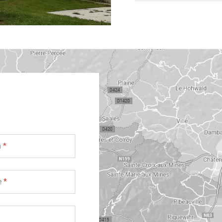
m
*
e
*