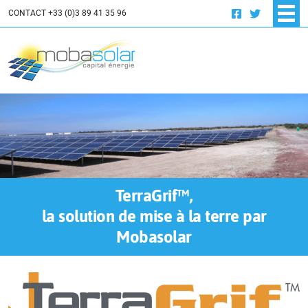
INNOVATION
CONTACT
+33 (0)3 89 41 35 96
OFFRES D'EMPLOI
PROJETS PHOTOVOLTAÏQUES
RÉALISATIONS
Résidentiel
Industrie – Tertiaire
TerraGrif™,
la solution de mise à la terre par
Mobasolar