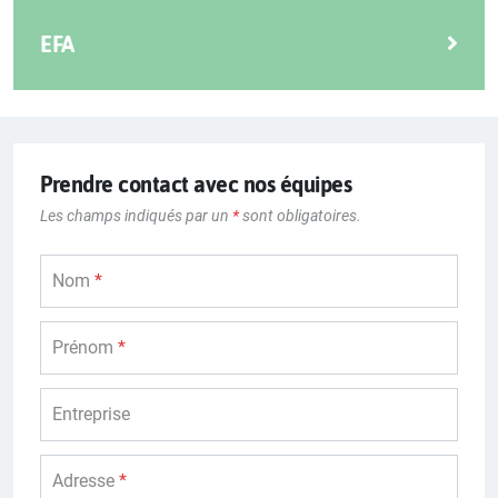
EFA
EFA est la solution adressée aux professionnels du
photovoltaïque qui recherchent un partenaire fiable
pour l'étude technique, la fourniture de matériel et
l'accompagnement personnalisé.
Prendre contact avec nos équipes
Les champs indiqués par un
*
sont obligatoires.
Solution EFA
Nom
*
Prénom
*
Entreprise
Adresse
*