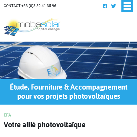
INNOVATION
CONTACT
+33 (0)3 89 41 35 96
OFFRES D'EMPLOI
PROJETS PHOTOVOLTAÏQUES
RÉALISATIONS
Résidentiel
Industrie – Tertiaire
Étude, Fourniture & Accompagnement
pour vos projets photovoltaïques
EFA
Votre allié photovoltaïque